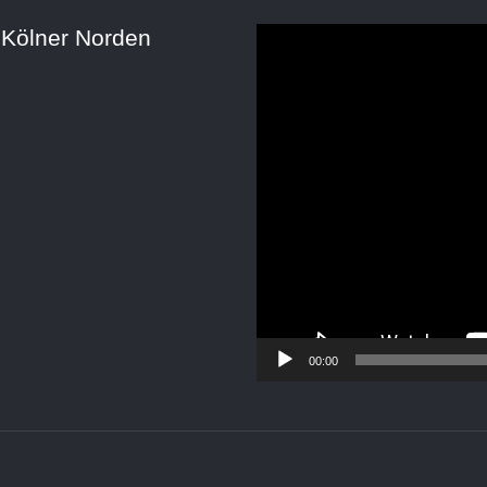
 Kölner Norden
Video-
Player
00:00