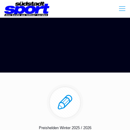
Preishelden Winter 2025 / 2026