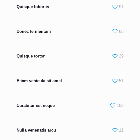
Quisque lobortis
91
Donec fermentum
88
Quisque tortor
29
Etiam vehicula sit amet
51
Curabitur est neque
100
Nulla venenatis arcu
11