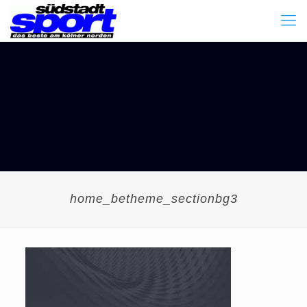
home_betheme_sectionbg3