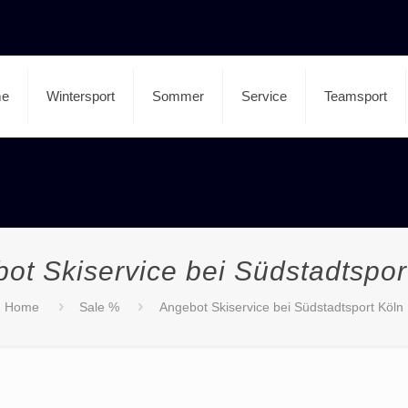
e
Wintersport
Sommer
Service
Teamsport
ot Skiservice bei Südstadtspor
Home
Sale %
Angebot Skiservice bei Südstadtsport Köln