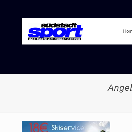
Hom
Angeb