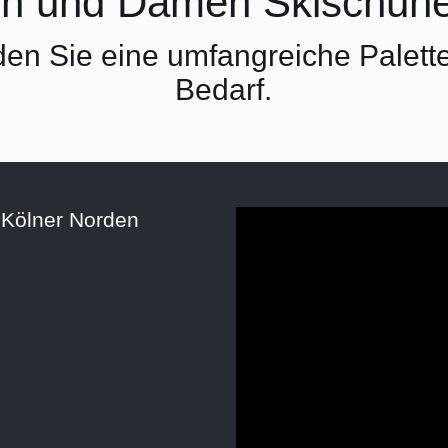
en und Damen Skischuhe
den Sie eine umfangreiche Palett
Bedarf.
 Kölner Norden
Video-
Player