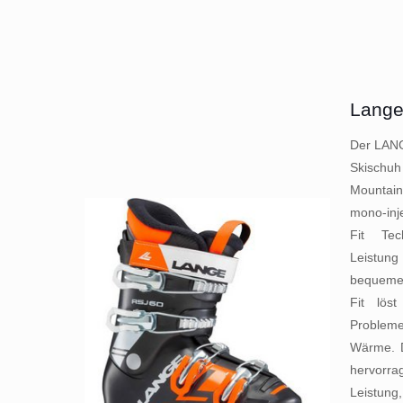
Lange
Der LANG
Skischuh
Mountai
mono-inj
Fit Tec
Leistu
bequeme
Fit löst
Problem
Wärme. 
hervor
Leistu