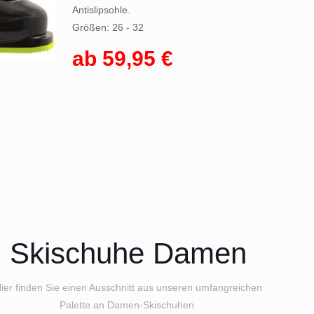
Antislipsohle.
Größen: 26 - 32
ab 59,95 €
Skischuhe Damen
ier finden Sie einen Ausschnitt aus unseren umfangreichen
Palette an Damen-Skischuhen.