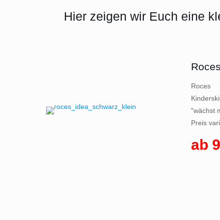
Hier zeigen wir Euch eine k
Roces
Roces 
Kindersk
"wächst m
Preis var
ab 9