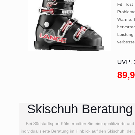
Fit löst
Problem
Wärme. 
hervor
Leistu
verbesse
UVP: 
89,9
Skischuh Beratung
Bei Südstadtsport Köln erhalten Sie eine qualifizierte und
individualisierte Beratung im Hinblick auf den Skischuh, der