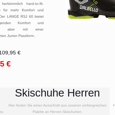
 herkömmlich hard-to-fit-
e für mehr Komfort und
Der LANGE RSJ 60 bietet
ragenden Komfort und
ng, aber mit einer
rten Junior-Passform..
109,95 €
5 €
Skischuhe Herren
Hier finden Sie einen Ausschnitt aus unseren umfangreichen
H
 zu
Palette an Herren-Skischuhen.