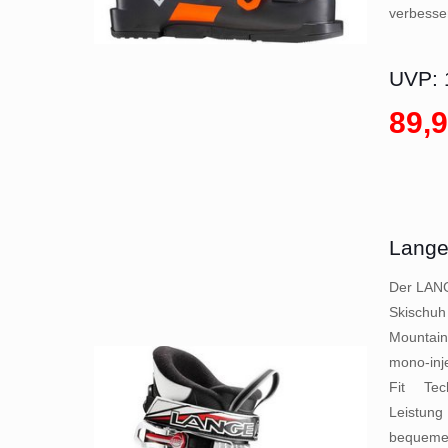
verbesse
UVP: 
89,9
Lange
Der LANG
Skischuh
Mountai
mono-inj
Fit Tec
Leistu
bequeme